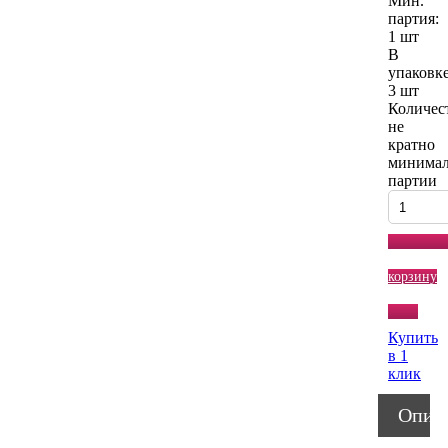
Мин.
партия:
1 шт
В
упаковке
3 шт
Количес
не
кратно
минима
партии
корзину
Купить
в 1
клик
Опис