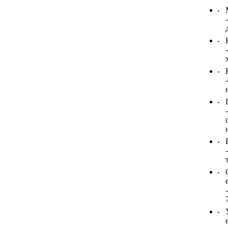
-
-
-
-
-
-