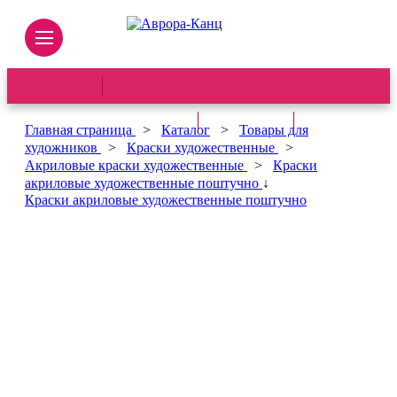
В наличии Казань:
В наличии Казань:
В наличии Казань:
2 шт.
91 шт.
95 шт.
Главная страница
>
Каталог
>
Товары для
художников
>
Краски художественные
>
Акриловые краски художественные
>
Краски
акриловые художественные поштучно
↓
Краски акриловые художественные поштучно