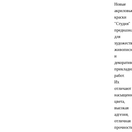
Новые
акриловы
краски
"Студия"
предназн
для
художест
живопис
и
декоратив
прикладн
работ.
Их
отличают
насыщен
цвета,
высокая
адгезия,
отличная
прочность