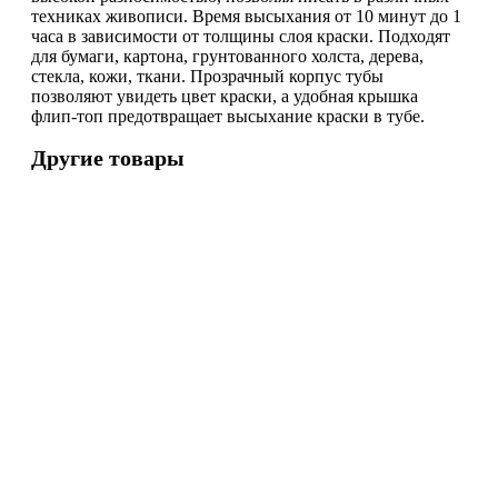
техниках живописи. Время высыхания от 10 минут до 1
часа в зависимости от толщины слоя краски. Подходят
для бумаги, картона, грунтованного холста, дерева,
стекла, кожи, ткани. Прозрачный корпус тубы
позволяют увидеть цвет краски, а удобная крышка
флип-топ предотвращает высыхание краски в тубе.
Другие товары
Код
Н363960
136
руб.
Количество не кратно минимальной партии